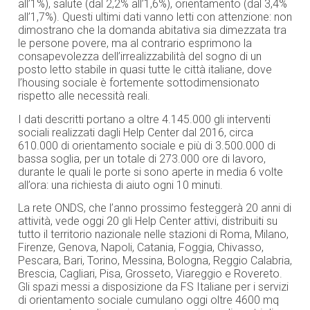
all’1%), salute (dal 2,2% all’1,6%), orientamento (dal 3,4%
all’1,7%). Questi ultimi dati vanno letti con attenzione: non
dimostrano che la domanda abitativa sia dimezzata tra
le persone povere, ma al contrario esprimono la
consapevolezza dell’irrealizzabilità del sogno di un
posto letto stabile in quasi tutte le città italiane, dove
l’housing sociale è fortemente sottodimensionato
rispetto alle necessità reali.
I dati descritti portano a oltre 4.145.000 gli interventi
sociali realizzati dagli Help Center dal 2016, circa
610.000 di orientamento sociale e più di 3.500.000 di
bassa soglia, per un totale di 273.000 ore di lavoro,
durante le quali le porte si sono aperte in media 6 volte
all’ora: una richiesta di aiuto ogni 10 minuti.
La rete ONDS, che l’anno prossimo festeggerà 20 anni di
attività, vede oggi 20 gli Help Center attivi, distribuiti su
tutto il territorio nazionale nelle stazioni di Roma, Milano,
Firenze, Genova, Napoli, Catania, Foggia, Chivasso,
Pescara, Bari, Torino, Messina, Bologna, Reggio Calabria,
Brescia, Cagliari, Pisa, Grosseto, Viareggio e Rovereto.
Gli spazi messi a disposizione da FS Italiane per i servizi
di orientamento sociale cumulano oggi oltre 4600 mq