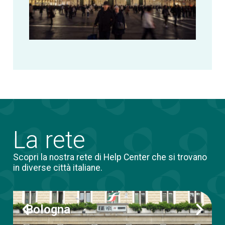
alla
Fabb
del
Vapo
a Mi
La rete
Scopri la nostra rete di Help Center che si trovano
in diverse città italiane.
Bologna