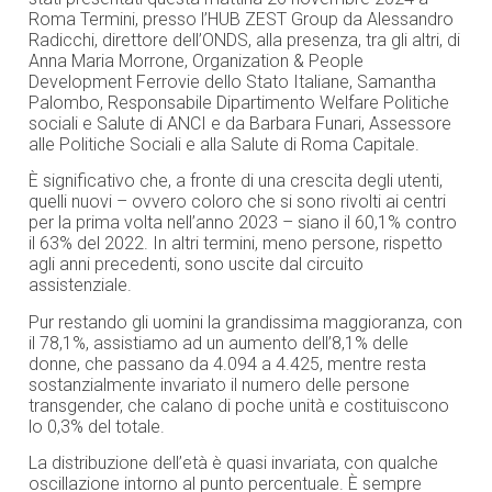
Roma Termini, presso l’HUB ZEST Group da Alessandro
Radicchi, direttore dell’ONDS, alla presenza, tra gli altri, di
Anna Maria Morrone, Organization & People
Development Ferrovie dello Stato Italiane, Samantha
Palombo, Responsabile Dipartimento Welfare Politiche
sociali e Salute di ANCI e da Barbara Funari, Assessore
alle Politiche Sociali e alla Salute di Roma Capitale.
È significativo che, a fronte di una crescita degli utenti,
quelli nuovi – ovvero coloro che si sono rivolti ai centri
per la prima volta nell’anno 2023 – siano il 60,1% contro
il 63% del 2022. In altri termini, meno persone, rispetto
agli anni precedenti, sono uscite dal circuito
assistenziale.
Pur restando gli uomini la grandissima maggioranza, con
il 78,1%, assistiamo ad un aumento dell’8,1% delle
donne, che passano da 4.094 a 4.425, mentre resta
sostanzialmente invariato il numero delle persone
transgender, che calano di poche unità e costituiscono
lo 0,3% del totale.
La distribuzione dell’età è quasi invariata, con qualche
oscillazione intorno al punto percentuale. È sempre