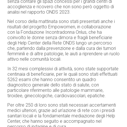
senza contare gli spazi concessi per i grandi centri di
accoglienza e ricovero che non sono però oggetto di
analisi nel rapporto ONDS 2023.
Nel corso della mattinata sono stati presentati anche i
risultati del progetto Empowomen, in collaborazione
con la Fondazione Incontradonna Onlus, che ha
coinvolto le donne senza dimora e fragili beneficiarie
degli Help Center della Rete ONDS lungo un percorso
che, partendo dalla prevenzione e dalla cura dei tumori
femminili e di altre patologie, le aiuti a riprendere un ruolo
attivo nelle comunità locali.
In 32 mesi complessivi di attività, sono state supportate
centinaia di beneficiarie, per le quali sono stati effettuati
5262 esami che hanno consentito un quadro
diagnostico generale dello stato di salute, con
particolare riferimento alle patologie mammarie,
tiroidee, ginecologiche, cardiovascolari, epatiche.
Per oltre 250 di loro sono stati necessari accertamenti
medici ulteriori, grazie ad un’azione di rete con i presidi
sanitari locali e la fondamentale mediazione degli Help
Center, che hanno seguito e accompagnato nel
percorso di indagine e di cura.